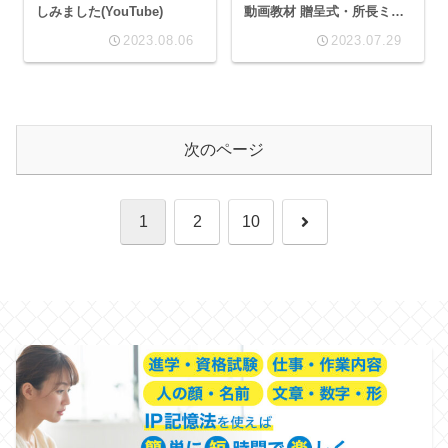
しみました(YouTube)
動画教材 贈呈式・所長ミニ
講義編」(YouTube)
2023.08.06
2023.07.29
次のページ
次
1
2
10
へ