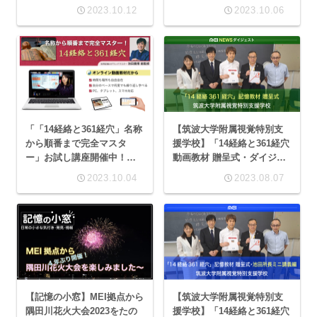
(YouTube)
2023.10.12
2023.10.06
「「14経絡と361経穴」名称
【筑波大学附属視覚特別支
から順番まで完全マスタ
援学校】「14経絡と361経穴
ー」お試し講座開催中！」
動画教材 贈呈式・ダイジェ
(YouTube)
スト版」(YouTube)
2023.10.04
2023.08.07
【記憶の小窓】MEI拠点から
【筑波大学附属視覚特別支
隅田川花火大会2023をたの
援学校】「14経絡と361経穴