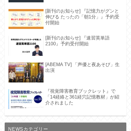
[新刊のお知らせ] 『記憶力がグンと
伸びる たったの「朝1分」』予約受
付開始
[新刊のお知らせ] 『速習英単語
2100』予約受付開始
[ABEMA TV] 「声優と夜あそび」生
出演
『視覚障害教育ブックレット』で
「14経絡と361経穴記憶教材」が紹
介されました
NEWSカテゴリー