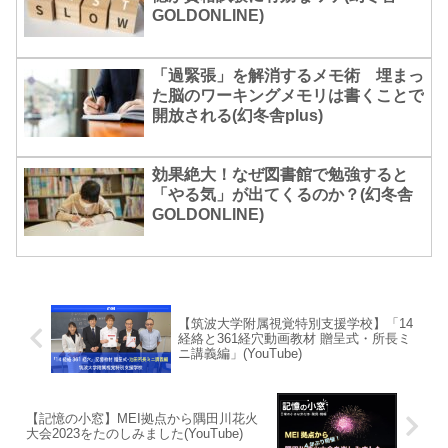
GOLDONLINE)
「過緊張」を解消するメモ術 埋まっ
た脳のワーキングメモリは書くことで
開放される(幻冬舎plus)
効果絶大！なぜ図書館で勉強すると
「やる気」が出てくるのか？(幻冬舎
GOLDONLINE)
【筑波大学附属視覚特別支援学校】「14
経絡と361経穴動画教材 贈呈式・所長ミ
ニ講義編」(YouTube)
【記憶の小窓】MEI拠点から隅田川花火
大会2023をたのしみました(YouTube)