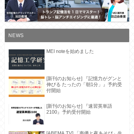
NEWS
MEI noteを始めました
[新刊のお知らせ] 『記憶力がグンと
伸びる たったの「朝1分」』予約受
付開始
[新刊のお知らせ] 『速習英単語
2100』予約受付開始
[ABEMA TV] 「声優と夜あそび」生