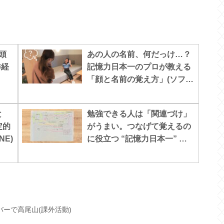
頭
あの人の名前、何だっけ…？
洋経
記憶力日本一のプロが教える
「顔と名前の覚え方」(ソフト
バンクニュース)
と
勉強できる人は「関連づけ」
定的
がうまい。つなげて覚えるの
NE)
に役立つ “記憶力日本一” 直
伝コンセプトマップの書き方
(STUDY HACKER)
バーで高尾山(課外活動)