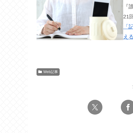
『
21
「
え
Web記事