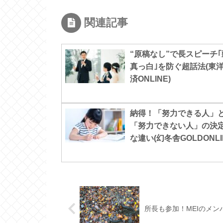
関連記事
“原稿なし”で長スピーチ｢
真っ白｣を防ぐ超話法(東
済ONLINE)
納得！「努力できる人」
「努力できない人」の決
な違い(幻冬舎GOLDONLI
所長も参加！MEIのメン