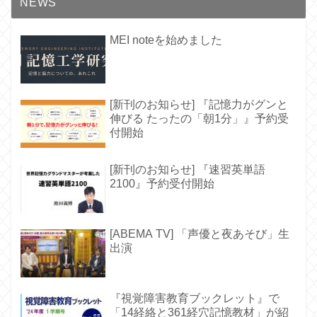
NEWS
MEI noteを始めました
[新刊のお知らせ] 『記憶力がグンと
伸びる たったの「朝1分」』予約受
付開始
[新刊のお知らせ] 『速習英単語
2100』予約受付開始
[ABEMA TV] 「声優と夜あそび」生
出演
『視覚障害教育ブックレット』で
「14経絡と361経穴記憶教材」が紹