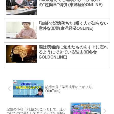
の”超簡単”習慣 (東洋経済ONLINE)
｢加齢で記憶落ちた｣嘆く人が知らない
意外な真実(東洋経済ONLINE)
脳は積極的に覚えたものをすぐに忘れ
るようにできている理由(幻冬舎
GOLDONLINE)
記憶の扉「学習成果の上がり方」
(YouTube)
記憶の小窓「剣山に行こうとして、辿り
ついたのは果たしてどこ？」(YouTube)