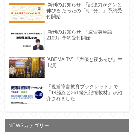
[新刊のお知らせ] 『記憶力がグンと
伸びる たったの「朝1分」』予約受
付開始
[新刊のお知らせ] 『速習英単語
2100』予約受付開始
[ABEMA TV] 「声優と夜あそび」生
出演
『視覚障害教育ブックレット』で
「14経絡と361経穴記憶教材」が紹
介されました
NEWSカテゴリー