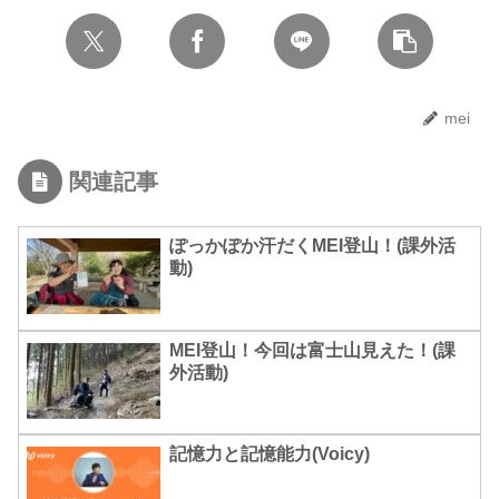
mei
関連記事
ぽっかぽか汗だくMEI登山！(課外活
動)
MEI登山！今回は富士山見えた！(課
外活動)
記憶力と記憶能力(Voicy)