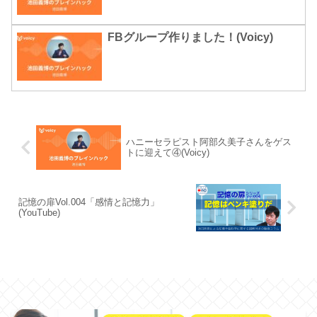
FBグループ作りました！(Voicy)
ハニーセラピスト阿部久美子さんをゲス
トに迎えて④(Voicy)
記憶の扉Vol.004「感情と記憶力」
(YouTube)